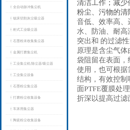
清洁工作；减少
全自动脉冲集尘机
粉尘、污物的清
锯床切割灰尘吸尘器
音低、效率高、
水、防油、耐高温
柜式工业吸尘器
突出和 的过滤性
石墨粉末收集集尘器
原理是含尘气体
金属打磨集尘机
袋阻留在表面，
工业集尘机/除尘器/吸尘器
使用，也可根据
工业集尘设备
结构，有效控制
石墨粉尘集尘器
面PTFE覆膜
折深以提高过滤
打磨粉尘收集设备
车床用集尘器
陶瓷粉尘收集设备