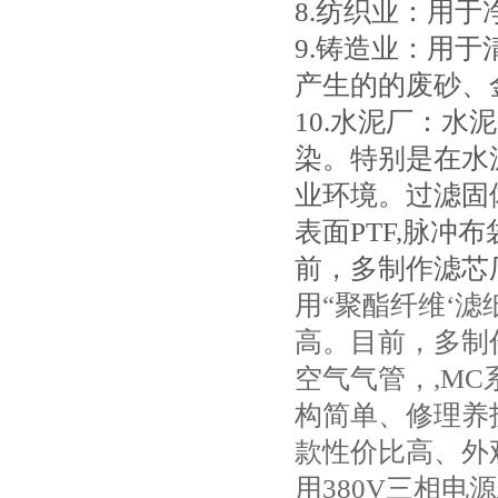
8.纺织业：用
9.铸造业：用
产生的的废砂、
10.水泥厂：
染。特别是在水
业环境。过滤固
表面PTF,脉冲
前，多制作滤芯
用“聚酯纤维‘
高。目前，多制
空气气管，,M
构简单、修理养
款性价比高、外
用380V三相