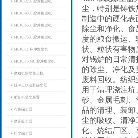
MCJC-2200 脉冲集尘机
尘，特别是铸铁
MCJC-4000 脉冲集尘机
制造中的硬化表
MCJC-5500 脉冲集尘机
除尘和净化。食
度的粮食搬运、
MCJC-7500 脉冲集尘机
状、粒状有害物
MCJC-11 脉冲集尘机
对锅炉的日常清
MCJC-15 MC 脉冲集尘机
的除尘、净化及
磨粉机除尘集尘机
废料回收。纺织
脉冲反吹滤芯除尘器
用于清理浇注坑
雕刻机吸尘装置
砂、金属毛刺、
品的清理、装卸
布袋除尘器
尘的吸收、清净
磨床吸尘器
化、烧结厂区、
粉尘除尘器