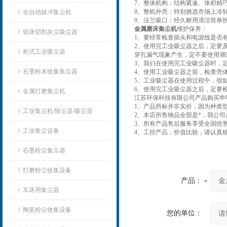
7、整体机构：结构紧凑、体积精
8、整机外壳：特别挑选市场上冷
全自动脉冲集尘机
9、法兰吸口：经久耐用清洁简单
金属磨床集尘机
维护保养：
锯床切割灰尘吸尘器
1、要经常检查插头和电源线是否
2、使用完工业吸尘器之后，定要
柜式工业吸尘器
穿孔漏气现象产生，定不要使用潮
3、我们在使用完工业吸尘器时，
石墨粉末收集集尘器
4、使用工业吸尘器之前，检查壳
5、工业吸尘器在使用过程中，假
6、使用完工业吸尘器之后，定要
金属打磨集尘机
江苏环保科技有限公司产品购买申
1、产品所标并非实价，因为种类
工业集尘机/除尘器/吸尘器
2、本店所售物品全部是*，我公
3、所有产品售后服务享受全国统
工业集尘设备
4、工控产品，价值比较，请认真
石墨粉尘集尘器
打磨粉尘收集设备
产品：
车床用集尘器
陶瓷粉尘收集设备
您的单位：