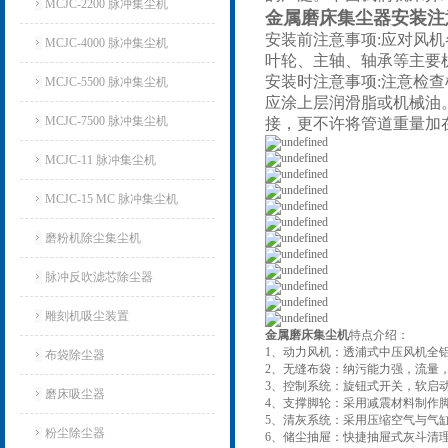
MCJC-2200 脉冲集尘机
金属磨床集尘器安装注
安装前注意事项:应对风
MCJC-4000 脉冲集尘机
叶轮、主轴、轴承等主要
安装时注意事项:注意检
MCJC-5500 脉冲集尘机
应涂上层润滑脂或机械油
MCJC-7500 脉冲集尘机
接，更不许将管道重量加
MCJC-11 脉冲集尘机
MCJC-15 MC 脉冲集尘机
磨粉机除尘集尘机
脉冲反吹滤芯除尘器
雕刻机吸尘装置
金属磨床集尘机
特点介绍：
1、动力风机：透浦式中压风机全
布袋除尘器
2、无缝布袋：纳污能力强，流量，
3、控制系统：旋钮式开关，软启
磨床吸尘器
4、支撑脚轮：采用减震材料制作
5、清灰系统：采用压缩空气与气
粉尘除尘器
6、储尘抽屉：快捷抽屉式灰斗清