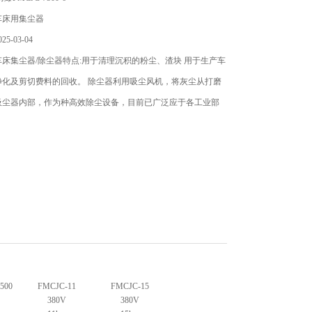
车床用集尘器
5-03-04
床集尘器/除尘器特点:用于清理沉积的粉尘、渣块 用于生产车
净化及剪切费料的回收。 除尘器利用吸尘风机，将灰尘从打磨
吸尘器内部，作为种高效除尘设备，目前已广泛应于各工业部
500
FMCJC-11
FMCJC-15
380V
380V