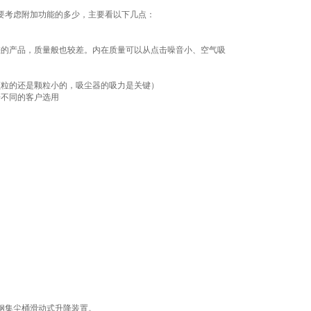
要考虑附加功能的多少，主要看以下几点：
差的产品，质量般也较差。内在质量可以从点击噪音小、空气吸
颗粒的还是颗粒小的，吸尘器的吸力是关键）
据不同的客户选用
钢集尘桶滑动式升降装置。