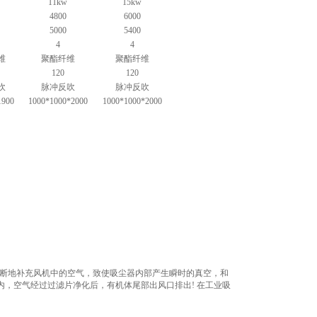
11kw
15kw
4800
6000
5000
5400
4
4
维
聚酯纤维
聚酯纤维
120
120
吹
脉冲反吹
脉冲反吹
1900
1000*1000*2000
1000*1000*2000
不断地补充风机中的空气，致使吸尘器内部产生瞬时的真空，和
，空气经过过滤片净化后，有机体尾部出风口排出! 在工业吸