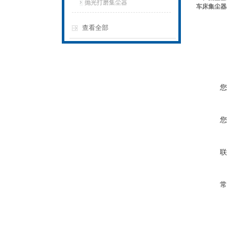
抛光打磨集尘器
车床集尘器
查看全部
您
您
联
常