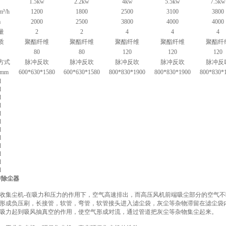
1.5kw
2.2kw
4kw
5.5kw
7.5kw
³/h
1200
1800
2500
3100
3800
a
2000
2500
3800
4000
4000
量
2
2
4
4
4
质
聚酯纤维
聚酯纤维
聚酯纤维
聚酯纤维
聚酯纤
80
80
120
120
120
方式
脉冲反吹
脉冲反吹
脉冲反吹
脉冲反吹
脉冲反
mm
600*630*1580
600*630*1580
800*830*1900
800*830*1900
800*830*
/除尘器
收集尘机-在吸力和压力的作用下，空气高速排出，而高压风机前端吸尘部分的空气
形成负压刷，长接管，软管，弯管，软管接头进入滤尘袋，灰尘等杂物滞留在滤尘袋内
吸力起到吸风抽真空的作用，使空气形成对流，通过管道把灰尘等杂物集尘起来。