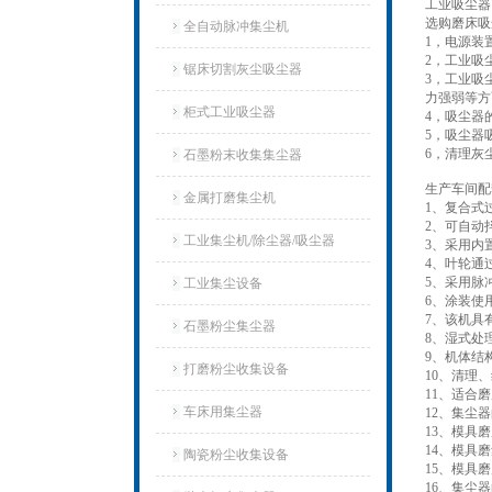
工业吸尘器
选购磨床吸
全自动脉冲集尘机
1，电源装
2，工业吸
锯床切割灰尘吸尘器
3，工业吸
力强弱等方
柜式工业吸尘器
4，吸尘器
5，吸尘器
6，清理灰
石墨粉末收集集尘器
生产车间配
金属打磨集尘机
1、复合式
2、可自动
工业集尘机/除尘器/吸尘器
3、采用内
4、叶轮通
5、采用脉
工业集尘设备
6、涂装使
7、该机具
石墨粉尘集尘器
8、湿式处
9、机体结
打磨粉尘收集设备
10、清理
11、适合
车床用集尘器
12、集尘器
13、模具
14、模具
陶瓷粉尘收集设备
15、模具
16、集尘