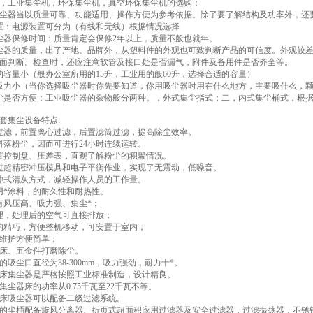
，工业集尘机，环保集尘机，真空环保集尘机的选购：
尘器当以质量可靠、功能适用、操作方便为参考依据。除了要了解结构及功率外，还
置：电源装置可分为（有线和无线）根据情况选择
尘器保修时间：质量肯定会保修2年以上，质量不般也就年。
尘器的质量，出了产地、品牌外，从塑料件的外观也可致判断产品的可信度。外观较
面判断。检查时，还应注意软管及接口处是否漏气，附件及备用件是否齐全等。
的容量小（般办公室所用的15升，工业用的般60升，选择合适的容量）
吸力小（当你选择吸尘器时你先要知道，你用吸尘器时用在什么地方，主要吸什么，
尘是否方便：工业吸尘器的杂物般分两种。，外式集尘指式；二，内式集尘桶式，根
套集尘设备特点:
过滤，前置离心过滤，后置滤筒过滤，提高除尘效率。
抖落粉尘，因而可进行24小时连续运转。
置控制盘、压差表，直观了解粉尘的积聚情况。
过超精密冲压模具和电子平衡作业，实现了无震动，低噪音。
冲式清灰方式，减轻操作人员的工作量。
用*涂料，的耐久性和耐热性。
有风压高、吸力强、集尘*；
理，处理后的空气可直接排放；
构精巧，方便整机移动，可安置于室内；
、维护方便简单；
磨床、五金件打磨除尘。
的吸尘口直径为38-300mm，吸力强劲，耐力十*。
磨床集尘器是严格按照工业标准制造，设计精良。
磨集尘器床的功率从0.75千瓦至22千瓦不等。
磨床吸尘器可以配备二级过滤系统。
器的尘桶配备旋风分离器、折页式超面积应用过滤器及安全过滤器，过滤振荡器，不锈