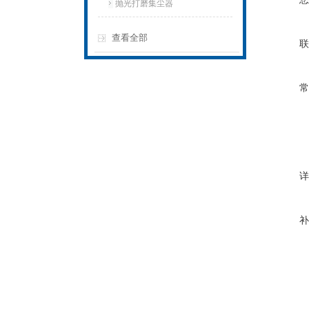
抛光打磨集尘器
查看全部
联
常
详
补