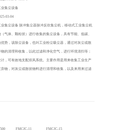
工业集尘设备
5-03-04
工业集尘设备 脉冲集尘器脉冲反吹集尘机，移动式工业集尘机
物（气体、颗粒状）进行收集的集尘设备，具有节能、低碳、
的优势，该除尘设备，也叫工业粉尘吸尘器，通过对灰尘或散
弃物的清理和收集，以此过滤和净化空气，进行环境清扫等；
设计，可有效地支配排风系统。主要作用是用来收集工业生产
废弃物，对灰尘或散状物料进行清理和收集，以及来用来过滤
500
FMCJC-11
FMCJC-15