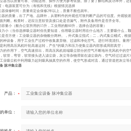
尘器当以质量可靠、功能适用、操作方便为参考依据。除了要了解结构及功率外，还
置：电源装置可分为（有线和无线）根据情况选择
尘器保修时间：质量肯定会保修2年以上，质量不般也就年。
尘器的质量，出了产地、品牌外，从塑料件的外观也可致判断产品的可信度。外观较
面判断。检查时，还应注意软管及接口处是否漏气，附件及备用件是否齐全等。
的容量小（般办公室所用的15升，工业用的般60升，选择合适的容量）
吸力小（当你选择吸尘器时你先要知道，你用吸尘器时用在什么地方，主要吸什么，
尘是否方便：工业吸尘器的杂物般分两种。，外式集尘指式；二，内式集尘桶式，根
的种设备，用于工业生产过程中收集废弃物、过滤和净化空气、进行环境清扫。量用
是利用高压风机叶轮高速运转，产生*的吸力和压力使集尘器内部形成局部真空：
力的作用下，空气高速排出，而高压风机前端吸尘部分的空气不断地补充风机中的空
，软管，弯管，软管接头进入滤尘袋，灰尘等杂物滞留在滤尘袋内，空气经过过滤片
工业吸尘机中利用吸力起到吸风抽真空的作用，使空气形成对流，通过管道把灰尘等
备 脉冲集尘器
产品：
的单位：
的姓名：