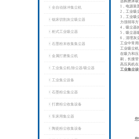
选购磨床吸
1，电源装
全自动脉冲集尘机
2，工业吸
3，工业吸
锯床切割灰尘吸尘器
力强弱等方
4，吸尘器
柜式工业吸尘器
5，吸尘器
6，清理灰
工业中常用
石墨粉末收集集尘器
工业吸尘机
在吸力和压
金属打磨集尘机
刷，长接管
高压风机在
工业集尘机/除尘器/吸尘器
工业集尘设
工业集尘设备
石墨粉尘集尘器
打磨粉尘收集设备
车床用集尘器
您
陶瓷粉尘收集设备
您