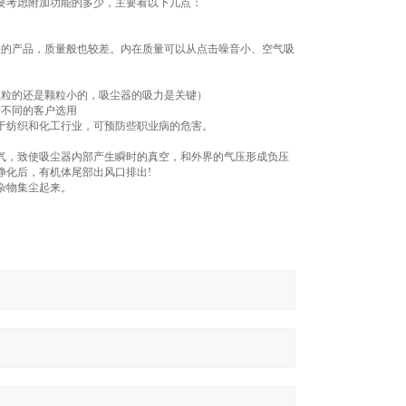
要考虑附加功能的多少，主要看以下几点：
差的产品，质量般也较差。内在质量可以从点击噪音小、空气吸
颗粒的还是颗粒小的，吸尘器的吸力是关键）
据不同的客户选用
于纺织和化工行业，可预防些职业病的危害。
气，致使吸尘器内部产生瞬时的真空，和外界的气压形成负压
净化后，有机体尾部出风口排出!
杂物集尘起来。