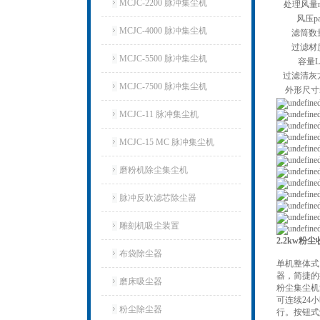
MCJC-2200 脉冲集尘机
处理风量m
风压p
MCJC-4000 脉冲集尘机
滤筒数
过滤材
MCJC-5500 脉冲集尘机
容量L
过滤清灰
MCJC-7500 脉冲集尘机
外形尺寸
MCJC-11 脉冲集尘机
MCJC-15 MC 脉冲集尘机
磨粉机除尘集尘机
脉冲反吹滤芯除尘器
雕刻机吸尘装置
2.2kw
布袋除尘器
单机整体式
器，简捷的
磨床吸尘器
粉尘集尘机
可连续24
粉尘除尘器
行。按钮式