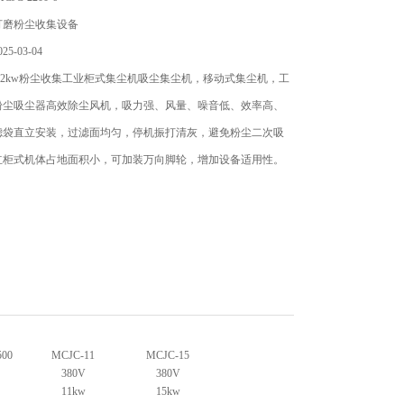
打磨粉尘收集设备
5-03-04
.2kw粉尘收集工业柜式集尘机吸尘集尘机，移动式集尘机，工
粉尘吸尘器高效除尘风机，吸力强、风量、噪音低、效率高、
滤袋直立安装，过滤面均匀，停机振打清灰，避免粉尘二次吸
立柜式机体占地面积小，可加装万向脚轮，增加设备适用性。
500
MCJC-11
MCJC-15
380V
380V
11kw
15kw