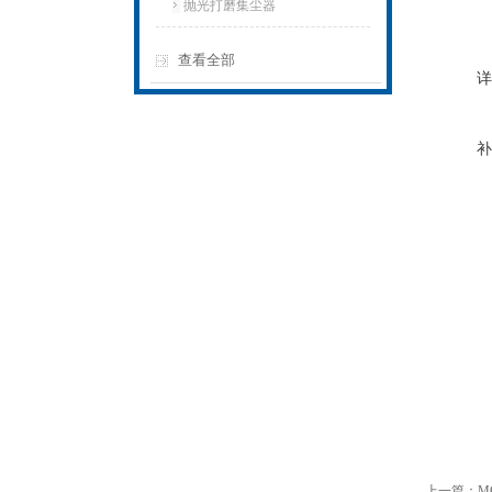
抛光打磨集尘器
查看全部
详
补
上一篇：
M