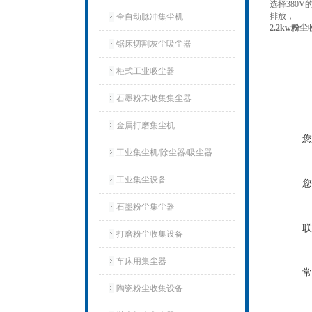
选择380
排放，
全自动脉冲集尘机
2.2kw
锯床切割灰尘吸尘器
柜式工业吸尘器
石墨粉末收集集尘器
金属打磨集尘机
您
工业集尘机/除尘器/吸尘器
工业集尘设备
您
石墨粉尘集尘器
联
打磨粉尘收集设备
车床用集尘器
常
陶瓷粉尘收集设备