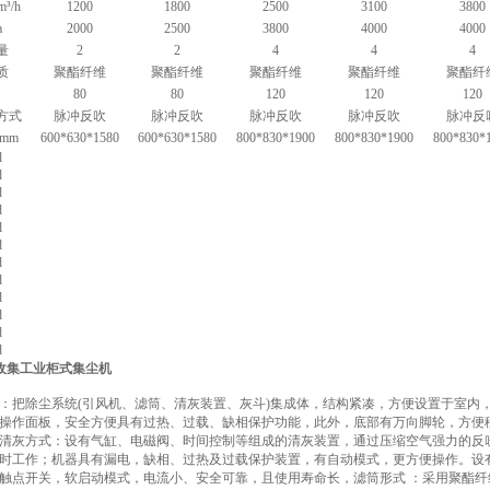
³/h
1200
1800
2500
3100
3800
a
2000
2500
3800
4000
4000
量
2
2
4
4
4
质
聚酯纤维
聚酯纤维
聚酯纤维
聚酯纤维
聚酯纤
80
80
120
120
120
方式
脉冲反吹
脉冲反吹
脉冲反吹
脉冲反吹
脉冲反
mm
600*630*1580
600*630*1580
800*830*1900
800*830*1900
800*830*
粉尘收集工业柜式集尘机
：把除尘系统(引风机、滤筒、清灰装置、灰斗)集成体，结构紧凑，方便设置于室内
操作面板，安全方便具有过热、过载、缺相保护功能，此外，底部有万向脚轮，方便
清灰方式：设有气缸、电磁阀、时间控制等组成的清灰装置，通过压缩空气强力的反
小时工作；机器具有漏电，缺相、过热及过载保护装置，有自动模式，更方便操作。设
触点开关，软启动模式，电流小、安全可靠，且使用寿命长，滤筒形式 ：采用聚酯