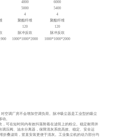
4800
6000
5000
5400
4
4
维
聚酯纤维
聚酯纤维
120
120
吹
脉冲反吹
脉冲反吹
1900
1000*1000*2000
1000*1000*2000
，对空调厂房不会增加空调负荷。脉冲吸尘器是工业型的吸尘
移动。
吹，可在短时间内有效抖落附着在滤筒上的粉尘。稳定耐用并
有调压阀、油水分离器，保障清灰系统高效、稳定、安全运
纤维折叠滤筒，竖直安装更便于清灰。工业集尘机的动力部分均