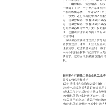
。1.生物制药业：用于生产车间的
工厂：电焊烟尘，焊接烟雾，粉状
于微电子工业：用于生产车间的除
中的纤维飘浮物。。9.铸造业：
厂：水泥厂进行原料的中间产品的
昆山粉尘除尘器厂家 振动式除尘器
昆山粉尘除尘器厂家 振动式除尘器
打开集尘器压缩空气开关以极短的
动，使附着在滤袋外表面上的粉尘
过滤材料
工业吸尘器主要通过过滤介质分离
者多重过滤，通常，工业吸尘器采
理的滤芯，过滤精度可达到0.3微
采用不同的基材制作的滤芯所应对
的需求。过滤固体般采用“聚酯纤
积。
精密配件打磨除尘器集尘机
工业精
日常如何保养和维护
1及时清理桶内杂物和各吸尘附件,
2检查电源线及插头是否有破损,
3吸水工作完毕后检查进风口有无堵
4使用机器需轻拿轻放,不能外力撞击
5机器停用时应放在通风干燥的场所
6清洁机器时,请用含水或中性清洁