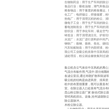
生物制药业：用于生产车间的除尘
食品行业：吸收油烟，潮气和食品
粮食物品：用于量度的粮食搬运、
化工厂：电焊烟尘，焊接烟雾，粉
热电厂：用于清理沉积的粉尘、渣
微电子工业：用于生产车间的除尘
蓄电池制造业：用于生产车间的清
纺织业：用于净化车间，吸走空气
铸造业：用于清理浇注坑、炉前坑
水泥厂：水泥厂进行原料的中间产
钢铁厂：炼钢、炼铁、焦化、烧结
汽车轮船制造：用于内部焊渣、粉
我公司工业吸尘机依靠中压鼓风机
滤处理后，粉尘就会被收集到过滤
集尘机含尘气体在中压风机的离心力
气流分布板作用,气流中-部分粗颗
各滤尘室后,通过布朗扩散和筛滤等
吸尘机的结构是由进风管、排风管
机中的布置很重要，既可以垂直布
室。在除尘器入口处装有气流分布
昆山粉尘除尘器厂家 振动式除尘器
管经风机排出。设备,沧州滤袋除尘
除尘器脉冲。
木粉尘除尘器。