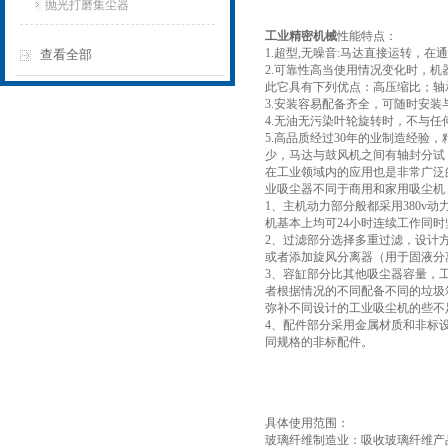
抛光打磨集尘器
工业精密机械
性能特点：
1.超型,无噪音:马达直接运转，
查看全部
2.可靠性高当使用情况变化时，
此它具有下列优点：高压缩比；轴
3.安装容易配备齐全，可随时安
4.无油无污染叶轮旋转时，不与
5.高品质经过30年的业制造经验
少，马达与鼓风机之间有轴封分试
在工业领域内的应用也是非常广泛
业吸尘器不同于商用和家用吸尘机
1、主机动力部分般都采用380v
机基本上均可24小时连续工作同时
2、过滤部分选择多重过滤，设计方
或者添加旋风分离器（用于固液分
3、容缸部分比其他吸尘器容量，
者根据情况的不同配备不同的垃圾
弥补不同设计的工业吸尘机的些不
4、配件部分采用金属材质和非标
同规格的非标配件。
具体使用范围：
玻璃纤维制造业：吸收玻璃纤维产