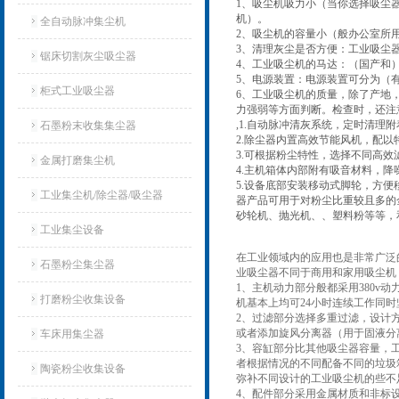
1、吸尘机吸力小（当你选择吸尘
机）。
全自动脉冲集尘机
2、吸尘机的容量小（般办公室所用的
3、清理灰尘是否方便：工业吸尘
锯床切割灰尘吸尘器
4、工业吸尘机的马达：（国产和
5、电源装置：电源装置可分为（
柜式工业吸尘器
6、工业吸尘机的质量，除了产地
力强弱等方面判断。检查时，还注
,1.自动脉冲清灰系统，定时清
石墨粉末收集集尘器
2.除尘器内置高效节能风机，配
3.可根据粉尘特性，选择不同高
金属打磨集尘机
4.主机箱体内部附有吸音材料，降
5.设备底部安装移动式脚轮，方
工业集尘机/除尘器/吸尘器
器产品可用于对粉尘比重较且多的
砂轮机、抛光机、、塑料粉等等，
工业集尘设备
在工业领域内的应用也是非常广泛
石墨粉尘集尘器
业吸尘器不同于商用和家用吸尘机
1、主机动力部分般都采用380v
打磨粉尘收集设备
机基本上均可24小时连续工作同时
2、过滤部分选择多重过滤，设计方
或者添加旋风分离器（用于固液分
车床用集尘器
3、容缸部分比其他吸尘器容量，
者根据情况的不同配备不同的垃圾
陶瓷粉尘收集设备
弥补不同设计的工业吸尘机的些不
4、配件部分采用金属材质和非标