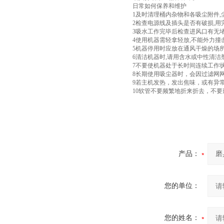
日常如何保养和维护
1及时清理桶内杂物和各吸尘附件,
2检查电源线及插头是否有破损,
3吸水工作完毕后检查进风口有无堵
4使用机器需轻拿轻放,不能外力撞击
5机器停用时应放在通风干燥的场所
6清洁机器时,请用含水或中性清洁
7不要使机器处于长时间连续工作状
8长期使用吸尘器时，会因过滤网
9若主机发热，发出焦味，或有异
10软管不要频繁地折来折去，不要
产品：
您的单位：
您的姓名：