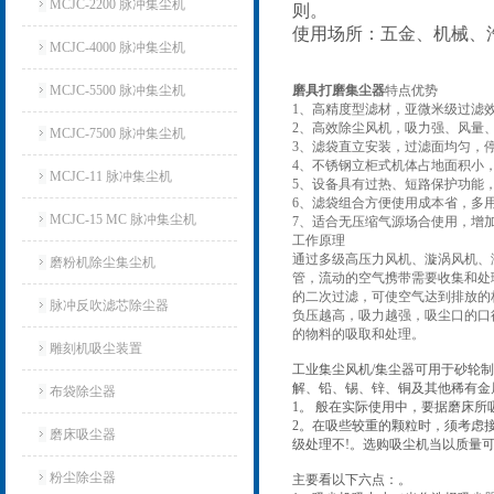
MCJC-2200 脉冲集尘机
则。
使用场所：五金、机械、
MCJC-4000 脉冲集尘机
MCJC-5500 脉冲集尘机
磨具打磨集尘器
特点优势
1、高精度型滤材，亚微米级过滤效
2、高效除尘风机，吸力强、风量
MCJC-7500 脉冲集尘机
3、滤袋直立安装，过滤面均匀，
4、不锈钢立柜式机体占地面积小
MCJC-11 脉冲集尘机
5、设备具有过热、短路保护功能
6、滤袋组合方便使用成本省，多
MCJC-15 MC 脉冲集尘机
7、适合无压缩气源场合使用，增
工作原理
通过多级高压力风机、漩涡风机、
磨粉机除尘集尘机
管，流动的空气携带需要收集和处
的二次过滤，可使空气达到排放的
脉冲反吹滤芯除尘器
负压越高，吸力越强，吸尘口的口
的物料的吸取和处理。
雕刻机吸尘装置
工业集尘风机/集尘器可用于砂轮
解、铅、锡、锌、铜及其他稀有金
布袋除尘器
1。 般在实际使用中，要据磨床
2。在吸些较重的颗粒时，须考虑
磨床吸尘器
级处理不!。选购吸尘机当以质量
粉尘除尘器
主要看以下六点：。