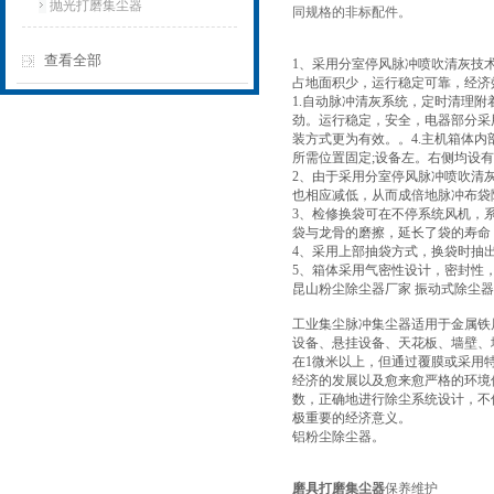
抛光打磨集尘器
同规格的非标配件。
查看全部
1、采用分室停风脉冲喷吹清灰技
占地面积少，运行稳定可靠，经济
1.自动脉冲清灰系统，定时清理
劲。运行稳定，安全，电器部分采
装方式更为有效。。4.主机箱体
所需位置固定;设备左。右侧均设
2、由于采用分室停风脉冲喷吹清
也相应减低，从而成倍地脉冲布袋
3、检修换袋可在不停系统风机，
袋与龙骨的磨擦，延长了袋的寿命
4、采用上部抽袋方式，换袋时抽
5、箱体采用气密性设计，密封性
昆山粉尘除尘器厂家 振动式除尘器
工业集尘脉冲集尘器适用于金属铁
设备、悬挂设备、天花板、墙壁、
在1微米以上，但通过覆膜或采用
经济的发展以及愈来愈严格的环境
数，正确地进行除尘系统设计，不
极重要的经济意义。
铝粉尘除尘器。
磨具打磨集尘器
保养维护