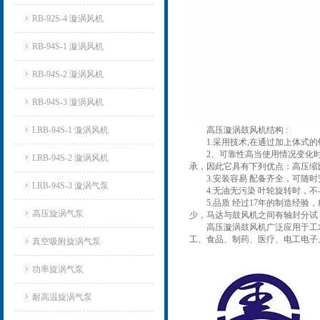
RB-92S-4 漩涡风机
RB-94S-1 漩涡风机
RB-94S-2 漩涡风机
RB-94S-3 漩涡风机
LRB-94S-1 漩涡风机
高压漩涡鼓风机结构 :
1.采用技术,在通过加上体式的
2、可靠性高当使用情况变化时
LRB-94S-2 漩涡风机
承，因此它具有下列优点：高压缩
3.安装容易 配备齐全，可随时
LRB-94S-3 漩涡气泵
4.无油无污染 叶轮旋转时，不
5.品质 经过17年的制造经验，
高压旋涡气泵
少，马达与鼓风机之间有轴封分试
高压漩涡鼓风机广泛应用于工农
工、食品、制药、医疗、电工电子
真空吸附旋涡气泵
功率旋涡气泵
耐高温旋涡气泵