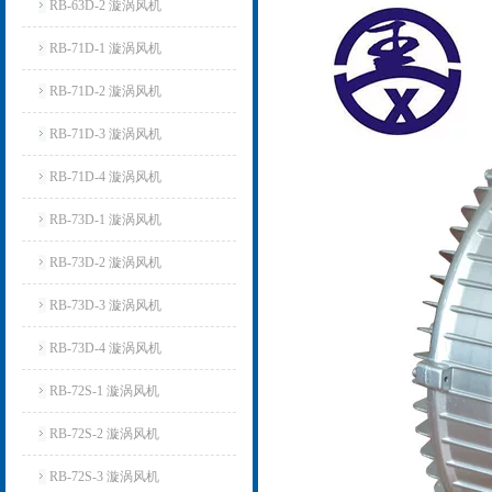
RB-63D-2 漩涡风机
RB-71D-1 漩涡风机
RB-71D-2 漩涡风机
RB-71D-3 漩涡风机
RB-71D-4 漩涡风机
RB-73D-1 漩涡风机
RB-73D-2 漩涡风机
RB-73D-3 漩涡风机
RB-73D-4 漩涡风机
RB-72S-1 漩涡风机
RB-72S-2 漩涡风机
RB-72S-3 漩涡风机