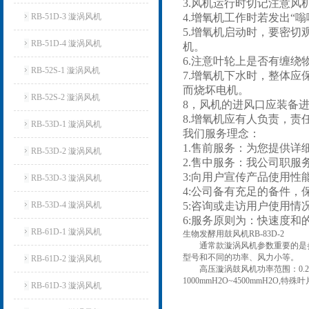
3.风机运行时切记注意
RB-51D-3 漩涡风机
4.增氧机工作时若发出“
5.增氧机启动时，要密
RB-51D-4 漩涡风机
机。
6.注意叶轮上是否有缠
RB-52S-1 漩涡风机
7.增氧机下水时，整体
而烧坏电机。
RB-52S-2 漩涡风机
8，风机的进风口应装备
8.增氧机应有人负责，
RB-53D-1 漩涡风机
我们服务理念：
1.售前服务：为您提供
RB-53D-2 漩涡风机
2.售中服务：我公司职
3:向用户宣传产品使用性
RB-53D-3 漩涡风机
4:公司备有充足的备件
RB-53D-4 漩涡风机
5:咨询或走访用户使用情
6:服务原则为：快速度和
RB-61D-1 漩涡风机
生物发酵用鼓风机RB-83D-2
通常款漩涡风机参数重要的是参
型号和不同的功率、风力小等。
RB-61D-2 漩涡风机
高压漩涡鼓风机功率范围：0.25~25
1000mmH2O~4500mmH2
RB-61D-3 漩涡风机