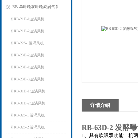
RB-单叶轮双叶轮漩涡气泵
RB-21D-1漩涡风机
RB-21D-2漩涡风机
RB-22S-1漩涡风机
RB-23D-2漩涡风机
RB-23D-1漩涡风机
RB-23D-3漩涡风机
RB-31D-1 漩涡风机
RB-31D-2 漩涡风机
详情介绍
RB-32S-1 漩涡风机
RB-63D-2 
RB-32S-2 漩涡风机
1、具有吹吸双功能，机