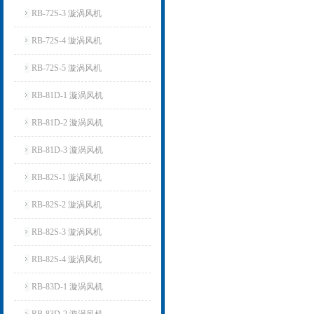
RB-72S-3 漩涡风机
RB-72S-4 漩涡风机
RB-72S-5 漩涡风机
RB-81D-1 漩涡风机
RB-81D-2 漩涡风机
RB-81D-3 漩涡风机
RB-82S-1 漩涡风机
RB-82S-2 漩涡风机
RB-82S-3 漩涡风机
RB-82S-4 漩涡风机
RB-83D-1 漩涡风机