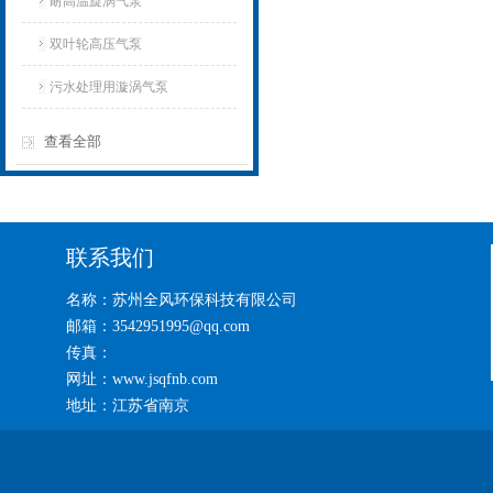
耐高温旋涡气泵
双叶轮高压气泵
污水处理用漩涡气泵
查看全部
联系我们
名称：苏州全风环保科技有限公司
邮箱：3542951995@qq.com
传真：
网址：www.jsqfnb.com
地址：江苏省南京