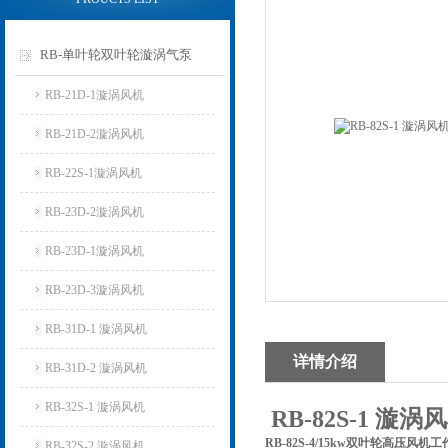
RB-单叶轮双叶轮漩涡气泵
RB-21D-1漩涡风机
RB-21D-2漩涡风机
RB-22S-1漩涡风机
RB-23D-2漩涡风机
RB-23D-1漩涡风机
RB-23D-3漩涡风机
RB-31D-1 漩涡风机
详情介绍
RB-31D-2 漩涡风机
RB-32S-1 漩涡风机
RB-82S-1 
RB-82S-4/15kw双叶轮高压风机
工
RB-32S-2 漩涡风机