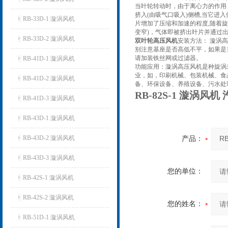
当叶轮转动时，由于离心力的作用
挤入(由吸气口吸入)侧槽,当它
RB-33D-1 漩涡风机
片增加了压缩和加速的程度,随着
变窄)，气体即被挤出叶片并通过
RB-33D-2 漩涡风机
双叶轮高压风机
安装方法： 漩涡
别注意基座是否高低不平，如果是
请加装铁丝网或过滤器。
RB-41D-1 漩涡风机
功能应用：漩涡高压风机是种旋涡
业，如，印刷机械、包装机械、食
RB-41D-2 漩涡风机
备、环保设备、养殖设备、污水处
RB-82S-1 漩涡风
RB-41D-3 漩涡风机
RB-43D-1 漩涡风机
RB-43D-2 漩涡风机
产品：
RB-43D-3 漩涡风机
您的单位：
RB-42S-1 漩涡风机
RB-42S-2 漩涡风机
您的姓名：
RB-51D-1 漩涡风机