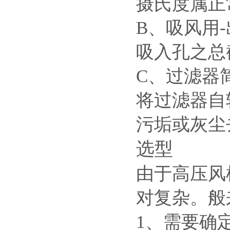
摄氏度属正
B、吸风用
吸入孔之总
C、过滤器
将过滤器自
污垢或灰尘
选型
由于高压风
对复杂。般
1、需要确