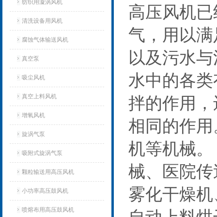
纺织用漩涡风机
高压风机已
清洗设备用风机
气，用以满
腐蚀气体输送风机
以及污水与
真空泵
水中的各类
吸尘风机
真空上料风机
拌的作用，
增氧风机
相同的作用
旋涡气泵
机等机械。
吸附式旋涡气泵
械、医院传
颗粒输送用高压风机
雾化干燥机
小功率高压鼓风机
喷熔布用高压鼓风机