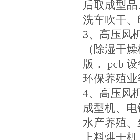
后取成型品
洗车吹干、
3、高压风
（除湿干燥
版， pc
环保养殖业
4、高压风
成型机、电
水产养殖、
上料烘干机