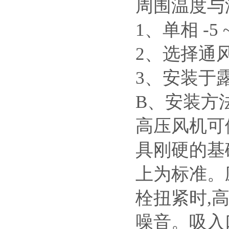
周围温度与
1、单相 -5 
2、选择通
3、安装于
B、安装方
高压风机可
具刚硬的基
上为标准。
栓扭紧时,
噪音。吸入