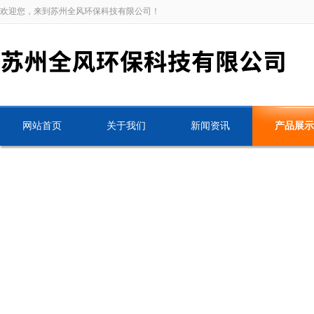
欢迎您，来到苏州全风环保科技有限公司！
网站首页
关于我们
新闻资讯
产品展示