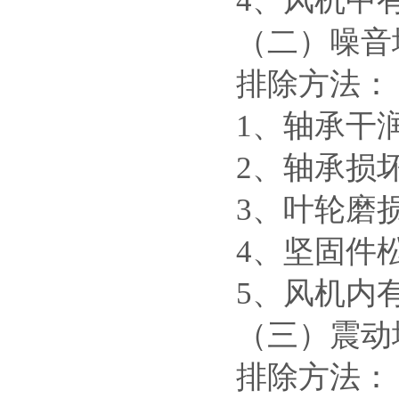
4、风机中
（二）噪音
排除方法：
1、轴承干
2、轴承损
3、叶轮磨
4、坚固件
5、风机内
（三）震动
排除方法：