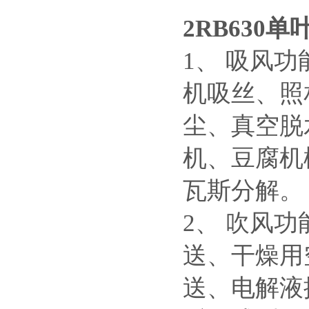
2RB630
1、 吸风
机吸丝、照
尘、真空脱
机、豆腐机
瓦斯分解。
2、 吹风
送、干燥用
送、电解液