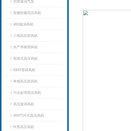
功率漩涡气泵
变频防爆高压风机
4RB旋涡风机
三相高压鼓风机
水产养殖用风机
双段式高压风机
RB环形鼓风机
单相高压鼓风机
污水处理高压风机
高压旋涡风机
4RB气环式高压风机
环形高压风机