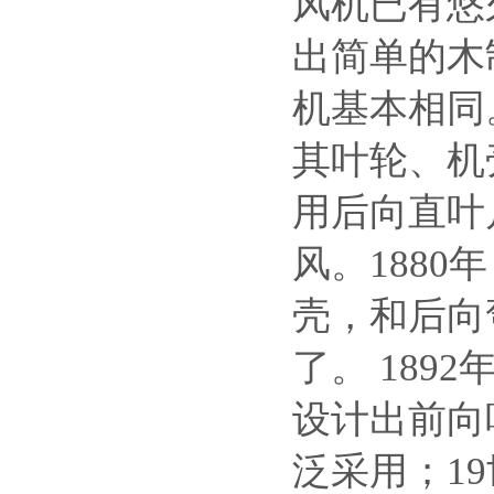
风机已有悠
出简单的木
机基本相同
其叶轮、机
用后向直叶
风。188
壳，和后向
了。 189
设计出前向
泛采用；1