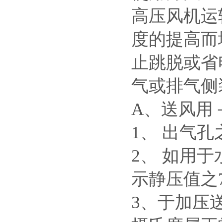
高压风机运
度的提高而
止跳脱或省
气或排气侧
A、送风用
1、 出气
2、 如用
示静压值之
3、于加压