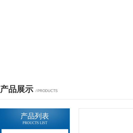
产品展示
/ PRODUCTS
产品列表
PROUCTS LIST