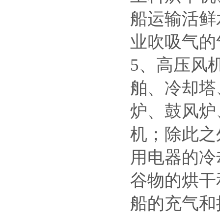
船运输活鲜
业吹吸气的
5、高压风
舶、冷却塔
炉、鼓风炉
机；除此之
用电器的冷
谷物的烘干
船的充气和