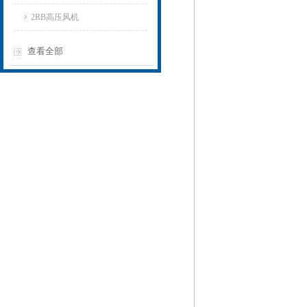
2RB高压风机
查看全部