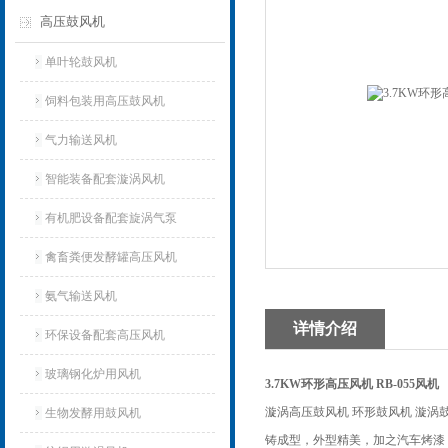
高压鼓风机
单叶轮鼓风机
饲料包装用高压鼓风机
气力输送风机
智能装备配套漩涡风机
有机肥设备配套旋涡气泵
禽畜粪便发酵罐高压风机
氨气输送风机
详情介绍
环保设备配套高压风机
玻璃钢化炉用风机
3.7KW环形高压风机 RB-055风机
漩涡高压鼓风机 环形鼓风机 漩
生物发酵用鼓风机
铸成型，外型精美，加之汽车烤漆