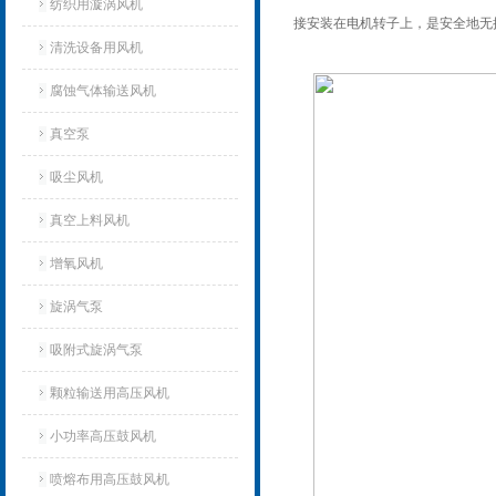
纺织用漩涡风机
接安装在电机转子上，是安全地无
清洗设备用风机
腐蚀气体输送风机
真空泵
吸尘风机
真空上料风机
增氧风机
旋涡气泵
吸附式旋涡气泵
颗粒输送用高压风机
小功率高压鼓风机
喷熔布用高压鼓风机