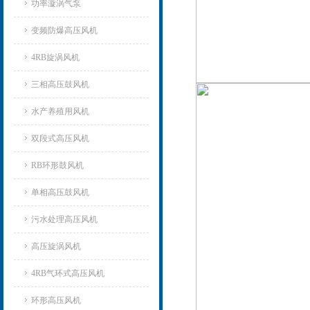
功率漩涡气泵
变频防爆高压风机
4RB旋涡风机
三相高压鼓风机
水产养殖用风机
双段式高压风机
RB环形鼓风机
单相高压鼓风机
污水处理高压风机
高压旋涡风机
4RB气环式高压风机
环形高压风机