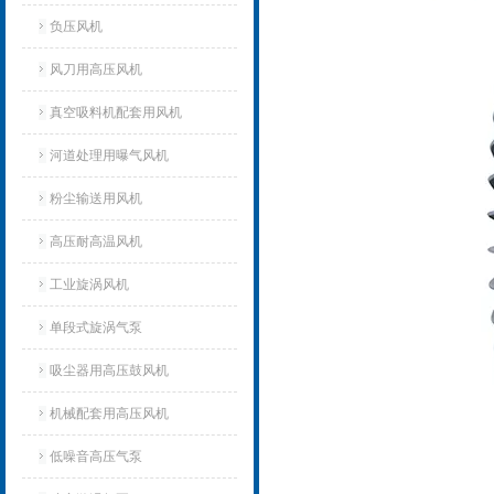
负压风机
风刀用高压风机
真空吸料机配套用风机
河道处理用曝气风机
粉尘输送用风机
高压耐高温风机
工业旋涡风机
单段式旋涡气泵
吸尘器用高压鼓风机
机械配套用高压风机
低噪音高压气泵