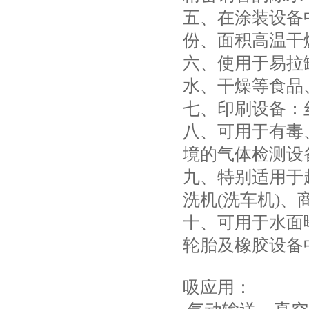
五、在涂装设备
份、面积高温干
六、使用于易拉
水、干燥等食品
七、印刷设备：
八、可用于有毒
境的气体检测设
九、特别适用于
洗机(洗车机)
十、可用于水面
轮胎及橡胶设备
吸应用：