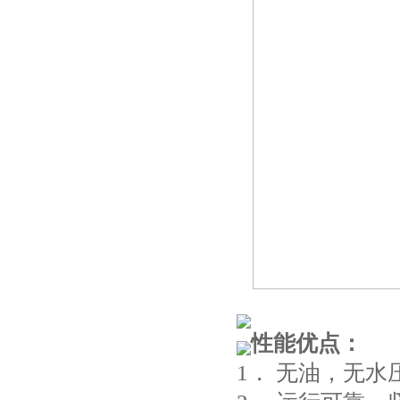
性能优点：
1． 无油，无水