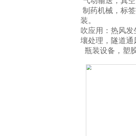
气动输送，真空
制药机械，标签
装。
吹应用：热风发
壤处理，隧道通
瓶装设备，塑