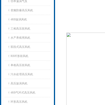
功率漩涡气泵
变频防爆高压风机
4RB旋涡风机
三相高压鼓风机
水产养殖用风机
双段式高压风机
RB环形鼓风机
单相高压鼓风机
污水处理高压风机
高压旋涡风机
4RB气环式高压风机
环形高压风机