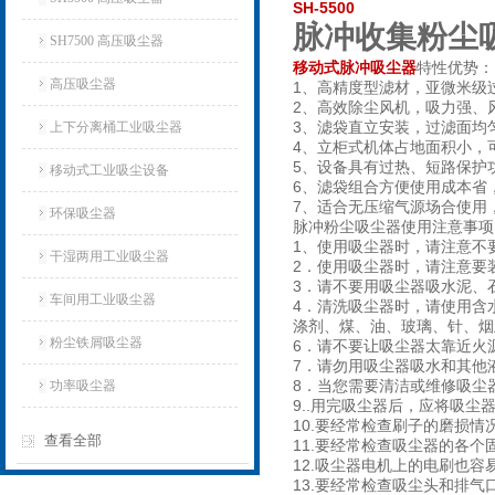
SH-5500
脉冲收集粉尘
SH7500 高压吸尘器
移动式脉冲吸尘器
特性优势：
高压吸尘器
1、高精度型滤材，亚微米级
2、高效除尘风机，吸力强、
3、滤袋直立安装，过滤面均
上下分离桶工业吸尘器
4、立柜式机体占地面积小，
5、设备具有过热、短路保护
移动式工业吸尘设备
6、滤袋组合方便使用成本省
7、适合无压缩气源场合使用
环保吸尘器
脉冲粉尘吸尘器使用注意事项
1、使用吸尘器时，请注意不
干湿两用工业吸尘器
2．使用吸尘器时，请注意要
3．请不要用吸尘器吸水泥、
车间用工业吸尘器
4．清洗吸尘器时，请使用含
涤剂、煤、油、玻璃、针、烟
粉尘铁屑吸尘器
6．请不要让吸尘器太靠近火
7．请勿用吸尘器吸水和其他
8．当您需要清洁或维修吸尘
功率吸尘器
9..用完吸尘器后，应将吸
10.要经常检查刷子的磨损
查看全部
11.要经常检查吸尘器的各
12.吸尘器电机上的电刷也
13.要经常检查吸尘头和排气