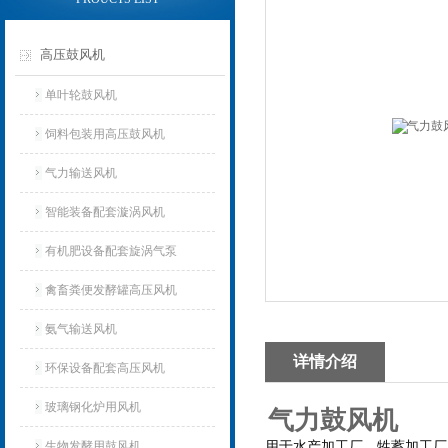
高压鼓风机
单叶轮鼓风机
饲料包装用高压鼓风机
气力输送风机
智能装备配套漩涡风机
有机肥设备配套旋涡气泵
禽畜粪便发酵罐高压风机
氨气输送风机
详情介绍
环保设备配套高压风机
玻璃钢化炉用风机
气力鼓风机
用于水产加工厂、牲蓄加工厂
生物发酵用鼓风机