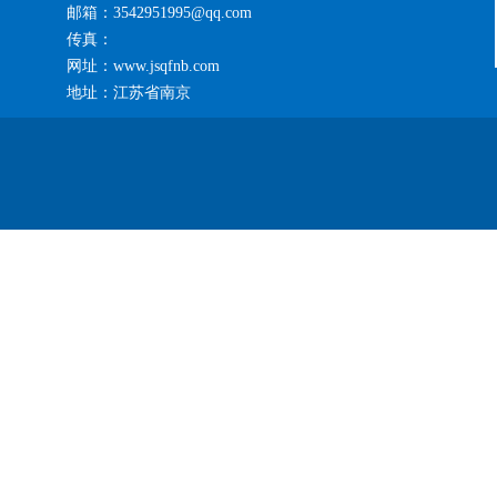
邮箱：3542951995@qq.com
传真：
网址：www.jsqfnb.com
地址：江苏省南京