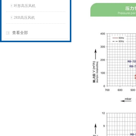
环形高压风机
2RB高压风机
查看全部