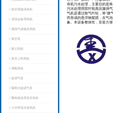
有机污水处理，主要目的是将
污水处理用双叶轮高压漩涡气
纺织用漩涡风机
气机是通过散气叶轮，将“微
而形成的悬浮物絮团，在气泡
清洗设备用风机
象。本设备整体性，安装方便
腐蚀气体输送风机
真空泵
吸尘风机
真空上料风机
增氧风机
旋涡气泵
吸附式旋涡气泵
颗粒输送用高压风机
小功率高压鼓风机