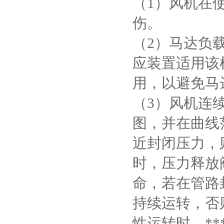
（1）风机在
伤。
（2）马达负
应装置适用该
用，以避免马
（3）风机连
图，并在曲线
近封闭压力，
时，压力释放
命，若在管路
持续运转，否
性运转时，*