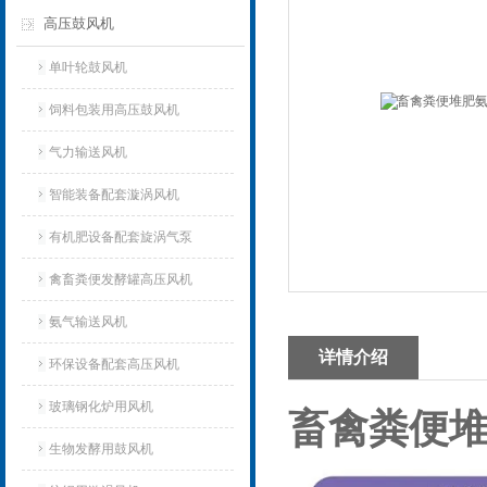
高压鼓风机
单叶轮鼓风机
饲料包装用高压鼓风机
气力输送风机
智能装备配套漩涡风机
有机肥设备配套旋涡气泵
禽畜粪便发酵罐高压风机
氨气输送风机
详情介绍
环保设备配套高压风机
玻璃钢化炉用风机
畜禽粪便
生物发酵用鼓风机