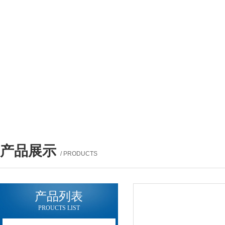
产品展示
/ PRODUCTS
产品列表
PROUCTS LIST