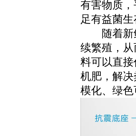
有害物质，
足有益菌生
随着新鲜
续繁殖，从
料可以直接
机肥，解决
模化、绿色