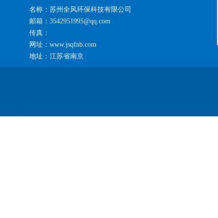
名称：苏州全风环保科技有限公司
邮箱：3542951995@qq.com
传真：
网址：www.jsqfnb.com
地址：江苏省南京