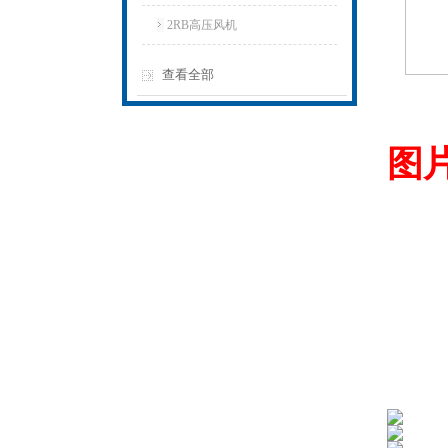
2RB高压风机
查看全部
图