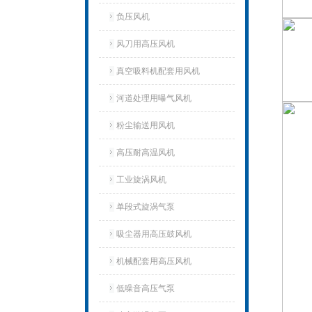
负压风机
风刀用高压风机
真空吸料机配套用风机
河道处理用曝气风机
粉尘输送用风机
高压耐高温风机
工业旋涡风机
单段式旋涡气泵
吸尘器用高压鼓风机
机械配套用高压风机
低噪音高压气泵