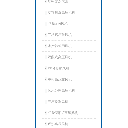
功率漩涡气泵
变频防爆高压风机
4RB旋涡风机
三相高压鼓风机
水产养殖用风机
双段式高压风机
RB环形鼓风机
单相高压鼓风机
污水处理高压风机
高压旋涡风机
4RB气环式高压风机
环形高压风机