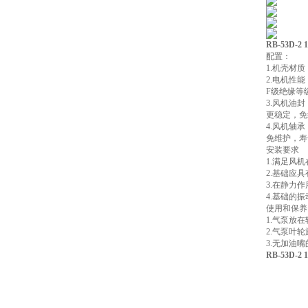
RB-53D-2 
配置：
1.机壳材
2.电机性能
F级绝缘等
3.风机油
更稳定，免
4.风机轴
免维护，寿
安装要求
1.满足风
2.基础应
3.在静力
4.基础的
使用和保养
1.气泵放
2.气泵叶
3.无加油
RB-53D-2 