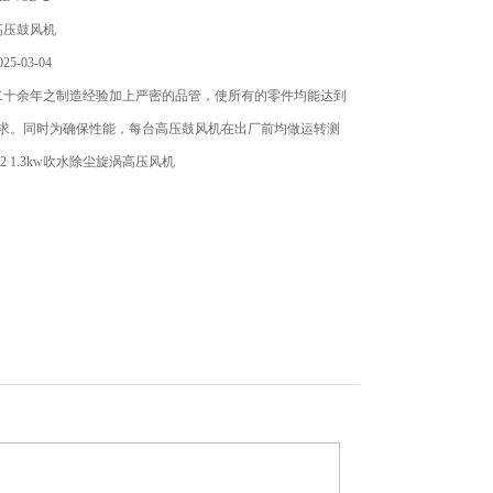
高压鼓风机
5-03-04
二十余年之制造经验加上严密的品管，使所有的零件均能达到
要求。同时为确保性能，每台高压鼓风机在出厂前均做运转测
D-2 1.3kw吹水除尘旋涡高压风机