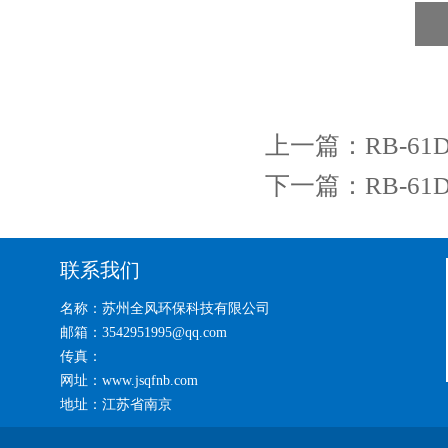
上一篇：
RB-6
下一篇：
RB-6
联系我们
名称：苏州全风环保科技有限公司
邮箱：3542951995@qq.com
传真：
网址：www.jsqfnb.com
地址：江苏省南京