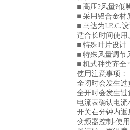
■ 高压?风量?低
■ 采用铝合金
■ 马达为I.E
适合长时间使用
■ 特殊叶片设计
■ 特殊风量调节
■ 机式种类齐全
使用注意事项：
全闭时会发生过
全开时会发生过负
电流表确认电流
开关在分钟内返
变频器控制-使