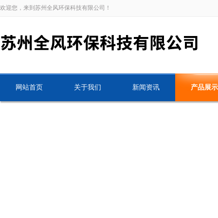
欢迎您，来到苏州全风环保科技有限公司！
网站首页
关于我们
新闻资讯
产品展示