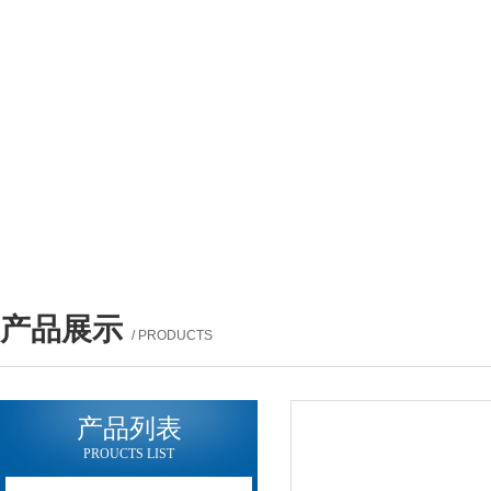
产品展示
/ PRODUCTS
产品列表
PROUCTS LIST