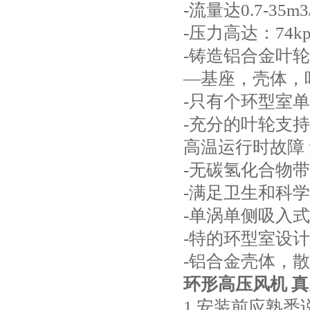
-流量达0.7-35m3
-压力高达：74k
-铸造铝合金叶
—基座，壳体，
-只有个环型室单
-充分的叶轮支
高温运行时故障
-无碳氢化合物带
-满足卫生和科
-单涡单侧吸入
-特的环型室设
-铝合金壳体，
环形高压风机
真
1.安装前应熟