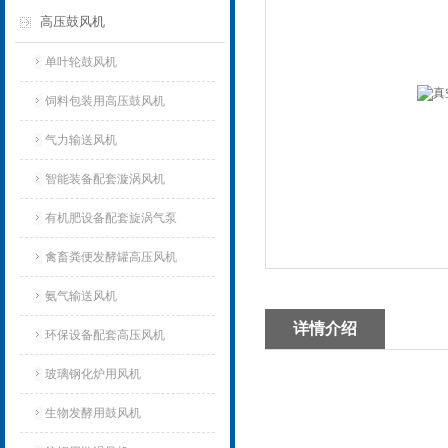
高压鼓风机
单叶轮鼓风机
饲料包装用高压鼓风机
气力输送风机
智能装备配套漩涡风机
有机肥设备配套旋涡气泵
禽畜粪便发酵罐高压风机
氨气输送风机
详情介绍
环保设备配套高压风机
玻璃钢化炉用风机
生物发酵用鼓风机