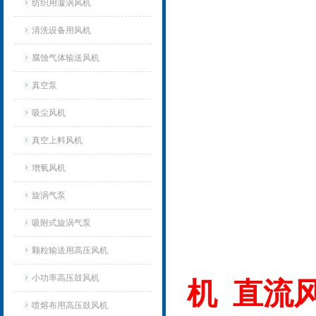
纺织用漩涡风机
清洗设备用风机
腐蚀气体输送风机
真空泵
吸尘风机
真空上料风机
增氧风机
旋涡气泵
吸附式旋涡气泵
非
颗粒输送用高压风机
小功率高压鼓风机
机 直流
喷熔布用高压鼓风机