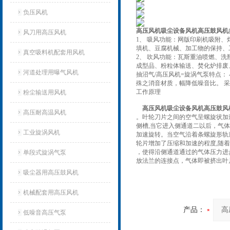
负压风机
高压风机吸尘设备风机高压鼓风机
风刀用高压风机
1、 吸风功能：网版印刷机吸附
填机、豆腐机械、加工物的保持、
真空吸料机配套用风机
2、 吹风功能：瓦斯重油喷燃、
成型品、粉粒体输送、焚化炉排废
河道处理用曝气风机
抽沼气/高压风机=旋涡气泵特点：
殊之消音材质，幅降低噪音比。 采
工作原理
粉尘输送用风机
高压风机吸尘设备风机高压鼓风
高压耐高温风机
。叶轮刀片之间的空气呈螺旋状加
侧槽,当它进入侧通道二以后，气
工业旋涡风机
加速旋转。当空气沿着条螺旋形轨
轮片增加了压缩和加速的程度,随
，使得沿侧通道通过的气体压力进
单段式旋涡气泵
放法兰的连接点，气体即被挤出叶
吸尘器用高压鼓风机
机械配套用高压风机
产品：
低噪音高压气泵