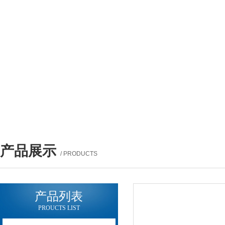
产品展示
/ PRODUCTS
产品列表
PROUCTS LIST