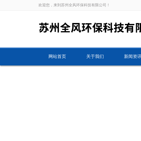
欢迎您，来到苏州全风环保科技有限公司！
网站首页
关于我们
新闻资