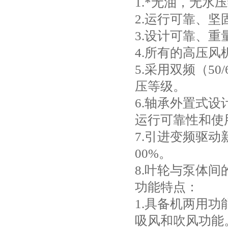
1.*无油，无水
2.运行可靠、坚
3.设计可靠、重
4.所有的高压风
5.采用双频（5
压等级。
6.轴承外置式
运行可靠性和使
7.引进变频驱
00%。
8.叶轮与泵体
功能特点：
1.具备机两用
吸风和吹风功能