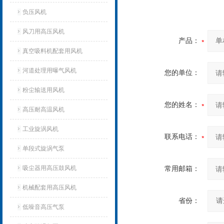
负压风机
风刀用高压风机
产品：
真空吸料机配套用风机
河道处理用曝气风机
您的单位：
粉尘输送用风机
您的姓名：
高压耐高温风机
工业旋涡风机
联系电话：
单段式旋涡气泵
吸尘器用高压鼓风机
常用邮箱：
机械配套用高压风机
省份：
低噪音高压气泵