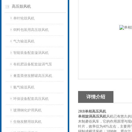
高压鼓风机
单叶轮鼓风机
饲料包装用高压鼓风机
气力输送风机
智能装备配套漩涡风机
有机肥设备配套旋涡气泵
禽畜粪便发酵罐高压风机
氨气输送风机
详情介绍
环保设备配套高压风机
玻璃钢化炉用风机
2RB单相高压风机
单相旋涡高压风机
风机已有悠久的
木制砻谷风车，它的作用原理与现
生物发酵用鼓风机
叶片，效率仅为40%左右，主要用
研制成横流风机；1898年，爱