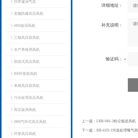
功率漩涡气泵
详细地址：
变频防爆高压风机
补充说明：
4RB旋涡风机
三相高压鼓风机
水产养殖用风机
验证码：
双段式高压风机
RB环形鼓风机
单相高压鼓风机
污水处理高压风机
高压旋涡风机
上一篇：
LRB-94S-3粉尘输送风机
4RB气环式高压风机
下一篇：
RB-41D-1河道处理曝气
环形高压风机