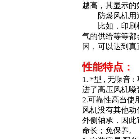
越高，其显示的
防爆风机用途
比如，印刷机
气的供给等等都
因，可以达到真
性能特点：
1. *型 , 
进了高压风机噪音
2.可靠性高当
风机没有其他动
外侧轴承，因此
命长；免保养。