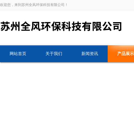
欢迎您，来到苏州全风环保科技有限公司！
网站首页
关于我们
新闻资讯
产品展示