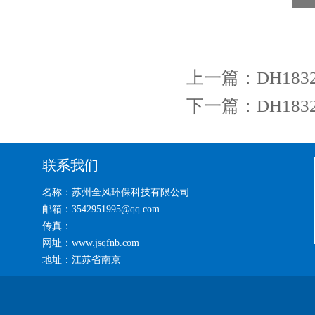
上一篇：
DH183
下一篇：
DH183
联系我们
名称：苏州全风环保科技有限公司
邮箱：3542951995@qq.com
传真：
网址：www.jsqfnb.com
地址：江苏省南京