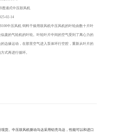
B透浦式中压鼓风机
5-02-14
B100中压风机 饲料干燥用鼓风机中压风机的叶轮由数十片叶
类似庞的气轮机的叶轮。叶轮叶片中间的空气受到了离心力的
轮的边缘运动，在那里空气进入泵体环行空腔，重新从叶片的
的方式再进行循环。
量现货。中压鼓风机驱动马达采用铝壳马达，性能可以和进口