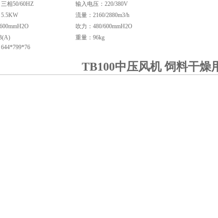
相50/60HZ
输入电压：220/380V
.5KW
流量：2160/2880m3/h
600mmH2O
吹力：480/600mmH2O
(A)
重量：96kg
4*799*76
TB100中压风机 饲料干