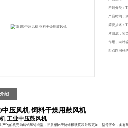
所属分类：T
产品时间：202
简要描述：T
片组成，它
作用，向叶
起点以同样
介绍
00中压风机 饲料干燥用鼓风机
机
工业中压鼓风机
生产的
的
机壳为铸铝压铸成型，品质相比于浇铸模硬度和外观更加
，型号
齐全，备有