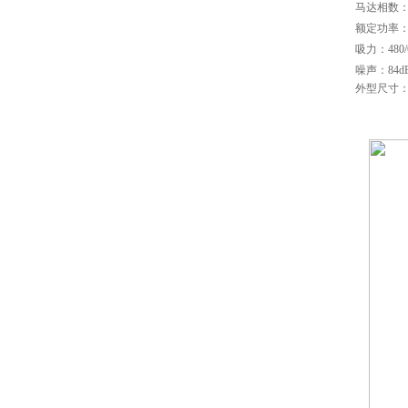
马达相数：三
额定功率：5
吸力：480/
噪声：84dB
外型尺寸：64