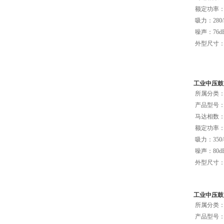
额定功率：2
吸力：280/
噪声：76dB
外型尺寸：50
工业中压鼓风
所属分类：C
产品型号：
马达相数：三
额定功率：3
吸力：350/
噪声：80dB
外型尺寸：60
工业中压鼓风
所属分类：C
产品型号：