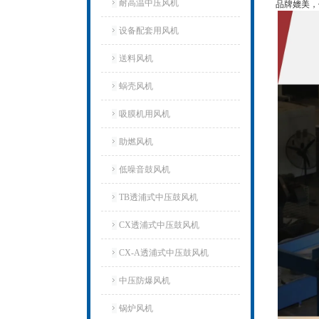
耐高温中压风机
品牌媲美，
设备配套用风机
送料风机
蜗壳风机
吸膜机用风机
助燃风机
低噪音鼓风机
TB透浦式中压鼓风机
CX透浦式中压鼓风机
CX-A透浦式中压鼓风机
中压防爆风机
锅炉风机