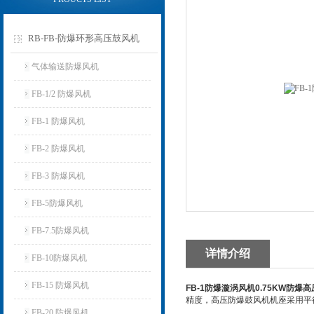
RB-FB-防爆环形高压鼓风机
气体输送防爆风机
FB-1/2 防爆风机
FB-1 防爆风机
FB-2 防爆风机
FB-3 防爆风机
FB-5防爆风机
FB-7.5防爆风机
详情介绍
FB-10防爆风机
FB-15 防爆风机
FB-1防爆漩涡风机
0.75KW防爆
精度，高压防爆鼓风机机座采用平
FB-20 防爆风机