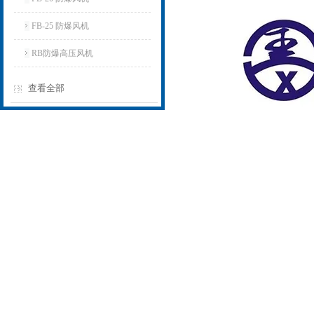
FB-25 防爆风机
RB防爆高压风机
查看全部