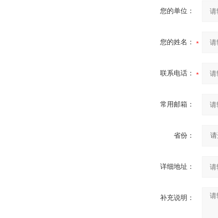
您的单位：
您的姓名：
联系电话：
常用邮箱：
省份：
详细地址：
补充说明：