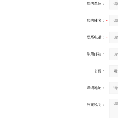
您的单位：
您的姓名：
联系电话：
常用邮箱：
省份：
详细地址：
补充说明：