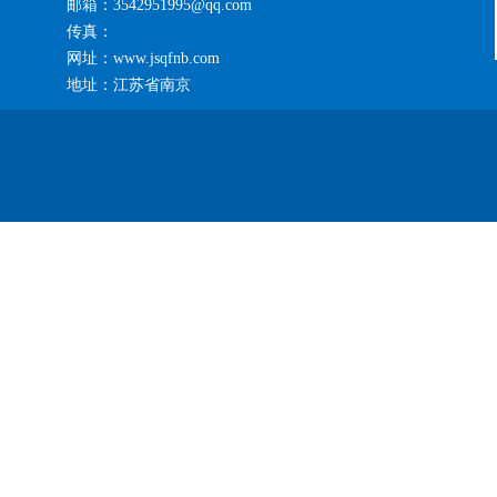
邮箱：3542951995@qq.com
传真：
网址：www.jsqfnb.com
地址：江苏省南京