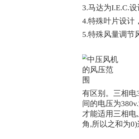
3.马达为I.E.
4.特殊叶片设计
5.特殊风量调节
有区别。三相电3
间的电压为380
才能适用三相电,
角,所以之和为0