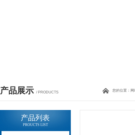
产品展示
您的位置：
网
/ PRODUCTS
产品列表
PROUCTS LIST