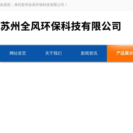
欢迎您，来到苏州全风环保科技有限公司！
网站首页
关于我们
新闻资讯
产品展示