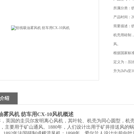
所属分类：
产品时间：202
简要描述：纺
机壳用砖制
风。
根据国家标准《
定义为：压比
升为2kPa至1
介绍
雾风机 纺车用CX-10风机
概述
2年，英国的圭贝尔发明离心风机，其叶轮、机壳为同心圆型，机
右，主要用于矿山通风。1880年，人们设计出用于矿井排送风
。1892年法国研制成横流风机；1898年，爱尔兰人设计出前