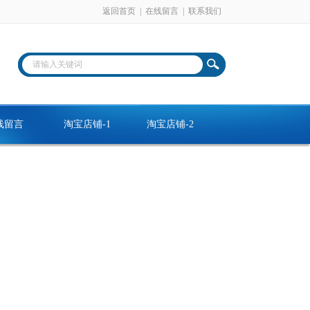
返回首页
|
在线留言
|
联系我们
线留言
淘宝店铺-1
淘宝店铺-2