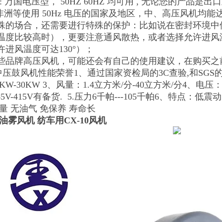
压 : 万国电压型， 50HZ 60HZ 均可用 , 无论您的产品是出
 非洲等使用 50Hz 电压的国家及地区，中、高压风机均能达到
殊的场合，还需要进行特殊的保护：比如说在密封环境中
温度比较高时），更要注意通风散热，或者选择允许进风
许进风温度可达130°）；
些品牌高压风机，可能还会有自己的使用建议，在购买之
W中压鼓风机性能荣誉1、通过国家资检局的3C查验,和SGS
2KW-30KW 3、风量：1.4立方米/分-40立方米/分4、电压：万
-345V-415V有备货. 5.压力6千帕---105千帕6、特点：
量 无油气 免保养 寿命长
油雾风机 纺车用CX-10风机