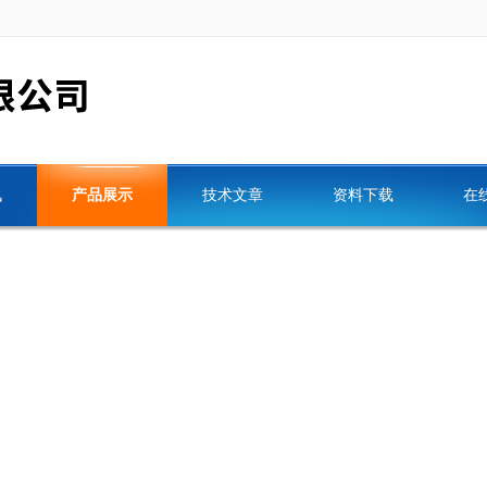
讯
产品展示
技术文章
资料下载
在