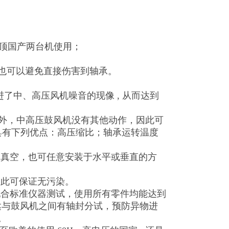
；
机顶国产两台机使用；
也可以避免直接伤害到轴承。
改进了中、高压风机噪音的现像 , 从而达到
之外，中高压鼓风机没有其他动作，因此可
具有下列优点：高压缩比；轴承运转温度
于抽真空，也可任意安装于水平或垂直的方
因此可保证无污染。
机配合标准仪器测试，使用所有零件均能达到
，马达与鼓风机之间有轴封分试，预防异物进
。