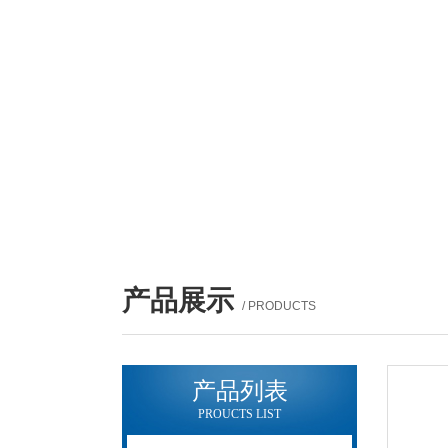
产品展示
/ PRODUCTS
产品列表
PROUCTS LIST