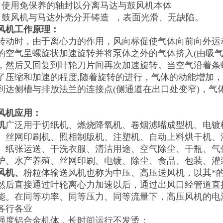
 使用免保养的轴封以分离马达与鼓风机本体
 鼓风机与马达外壳分开铸造 ，表面光滑、无缺陷。
风机工作原理：
转动时，由于离心力的作用，风向标促使气体向前向外运
的空气呈螺旋状加速旋转并将泵体之外的气体挤入(由吸气
，然后又回复到叶轮刀片间再次加速旋转。当空气沿着条
了压缩和加速的程度,随着旋转的进行，气体的动能增加
到达侧槽与排放法兰的连接点(侧通道在出口处变窄)，气
风机应用：
机
广泛用于切纸机、燃烧降氧机、卷烟滤嘴成型机、电镀
、丝网印刷机、照相制版机、注塑机、自动上料烘干机、
、纸张运送、干洗衣服、清洁用途、空气除尘、干瓶、气
护、水产养殖、丝网印刷、电镀、除尘、食品、包装、灌
风机、
粉粒体输送风机也称为中压、高压送风机，以其*
然后直接通过叶轮离心力加速以后，通过出风口经管道直
能。在同等功率、同等压力、同等流量下，高压风机的电
各行各业
强度铝合金机体，长时间运行不发烫；