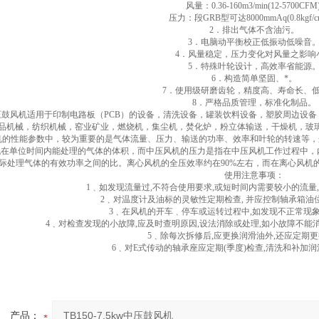
风量：0.36-160m3/min(12-5700CFM)
压力：段GRB型可达8000mmAq(0.8kgf/c
2．排出气体不含油污。
3．电脑动平衡校正低振动低噪音
4．风量稳定，压力变化对风量之影响
5．特殊叶轮设计，高效率省能源
6．构造简单坚固、*。
7．使用级研磨齿轮，精度高、寿命长、
8．严格品质管理，标准化制品。
5中压鼓风机适用于印制电路板（PCB）的设备，清洗设备，罐装饮料设备，塑胶周边
品机械，纺织机械，窑业矿业，燃烧机，集尘机，焚化炉，粉立体输送，干燥机，玻
机的性能参数中，较为重要的是气体流量、压力、输送的功率、效率和叶轮的转速等，
机在单位时间内能处理的气体的体积，而中压风机的压力是指在中压风机工作过程中，
际处理气体的有效功率之间的比。离心风机的全压效率约在90%左右，而在离心风机
使用注意事项：
1﹑如发现流量过,不符合使用要求,或短时间内需要较小的流量
2﹑对温度计及油标的灵敏性定期检查, 并应控制轴承箱油
3﹑在风机的开车﹑停车或运转过程中,如发现不正常现象
4﹑对检查发现的小故障,应及时查明原因,设法消除或处理,如小故障不能
5﹑除每次拆修后,应更换润滑油外,还应定期
6﹑对E式传动的轴承座应定期(季度)检查,清洗和补加
产品：