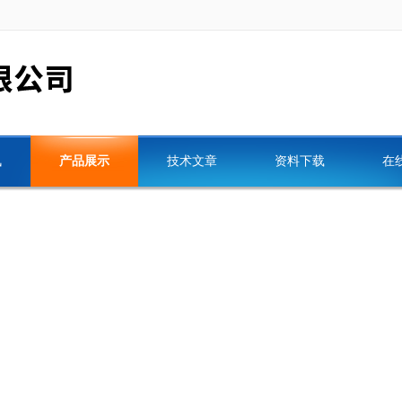
讯
产品展示
技术文章
资料下载
在