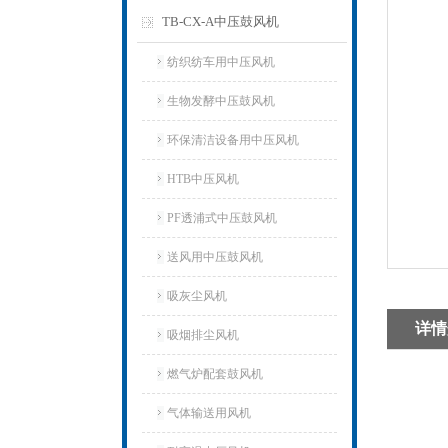
TB-CX-A中压鼓风机
纺织纺车用中压风机
生物发酵中压鼓风机
环保清洁设备用中压风机
HTB中压风机
PF透浦式中压鼓风机
送风用中压鼓风机
吸灰尘风机
详情
吸烟排尘风机
燃气炉配套鼓风机
气体输送用风机