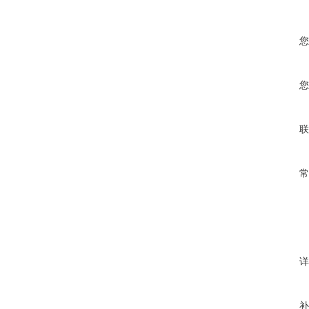
您
您
联
常
详
补