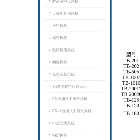
耐高温中压风机
设备配套用风机
送料风机
蜗壳风机
吸膜机用风机
型号
TB-201
助燃风机
TB-202
TB-505
低噪音鼓风机
TB-100
TB-101
TB透浦式中压鼓风机
TB-2001
TB-2002
CX透浦式中压鼓风机
TB-125
TB-150
CX-A透浦式中压鼓风机
TB-180
中压防爆风机
锅炉风机