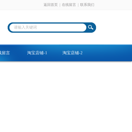
返回首页
|
在线留言
|
联系我们
线留言
淘宝店铺-1
淘宝店铺-2