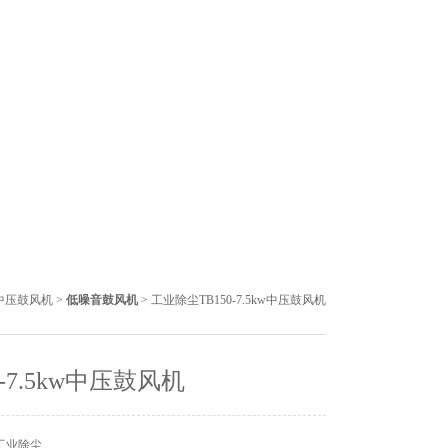
A中压鼓风机
>
低噪音鼓风机
> 工业除尘TB150-7.5kw中压鼓风机
0-7.5kw中压鼓风机
工业除尘