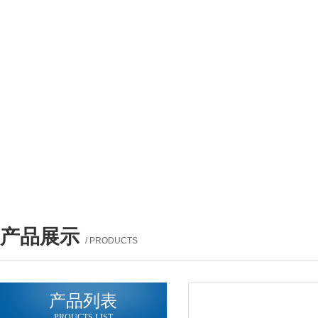
产品展示
/ PRODUCTS
产品列表
PROUCTS LIST