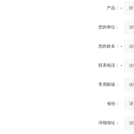
产品：
您的单位：
您的姓名：
联系电话：
常用邮箱：
省份：
详细地址：