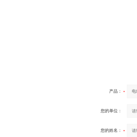
产品：
您的单位：
您的姓名：