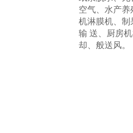
空气、水产养
机淋膜机、制
输 送、厨房
却、般送风。